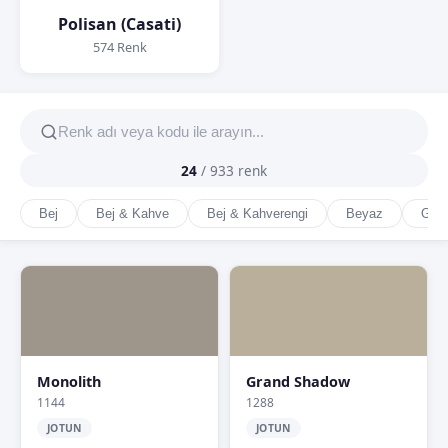
Polisan (Casati)
574 Renk
24
/
933
renk
Bej
Bej & Kahve
Bej & Kahverengi
Beyaz
Gri
Monolith
Grand Shadow
1144
1288
JOTUN
JOTUN